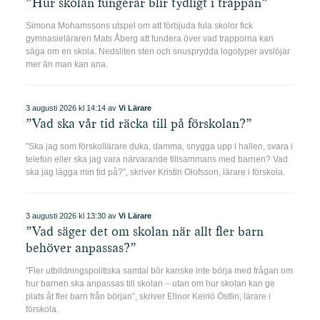
”Hur skolan fungerar blir tydligt i trappan”
Simona Mohamssons utspel om att förbjuda fula skolor fick
gymnasieläraren Mats Åberg att fundera över vad trapporna kan
säga om en skola. Nedsliten sten och snusprydda logotyper avslöjar
mer än man kan ana.
3 augusti 2026 kl 14:14 av
Vi Lärare
”Vad ska vår tid räcka till på förskolan?”
”Ska jag som förskollärare duka, damma, snygga upp i hallen, svara i
telefon eller ska jag vara närvarande tillsammans med barnen? Vad
ska jag lägga min tid på?”, skriver Kristin Olofsson, lärare i förskola.
3 augusti 2026 kl 13:30 av
Vi Lärare
”Vad säger det om skolan när allt fler barn
behöver anpassas?”
”Fler utbildningspolitiska samtal bör kanske inte börja med frågan om
hur barnen ska anpassas till skolan – utan om hur skolan kan ge
plats åt fler barn från början”, skriver Elinor Keiriö Östlin, lärare i
förskola.