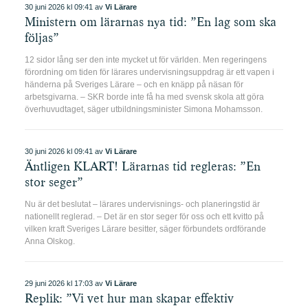
30 juni 2026 kl 09:41 av
Vi Lärare
Ministern om lärarnas nya tid: ”En lag som ska
följas”
12 sidor lång ser den inte mycket ut för världen. Men regeringens
förordning om tiden för lärares undervisningsuppdrag är ett vapen i
händerna på Sveriges Lärare – och en knäpp på näsan för
arbetsgivarna. – SKR borde inte få ha med svensk skola att göra
överhuvudtaget, säger utbildningsminister Simona Mohamsson.
30 juni 2026 kl 09:41 av
Vi Lärare
Äntligen KLART! Lärarnas tid regleras: ”En
stor seger”
Nu är det beslutat – lärares undervisnings- och planeringstid är
nationellt reglerad. – Det är en stor seger för oss och ett kvitto på
vilken kraft Sveriges Lärare besitter, säger förbundets ordförande
Anna Olskog.
29 juni 2026 kl 17:03 av
Vi Lärare
Replik: ”Vi vet hur man skapar effektiv