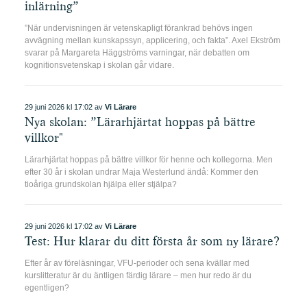
inlärning”
”När undervisningen är vetenskapligt förankrad behövs ingen
avvägning mellan kunskapssyn, applicering, och fakta”. Axel Ekström
svarar på Margareta Häggströms varningar, när debatten om
kognitionsvetenskap i skolan går vidare.
29 juni 2026 kl 17:02 av
Vi Lärare
Nya skolan: ”Lärarhjärtat hoppas på bättre
villkor"
Lärarhjärtat hoppas på bättre villkor för henne och kollegorna. Men
efter 30 år i skolan undrar Maja Westerlund ändå: Kommer den
tioåriga grundskolan hjälpa eller stjälpa?
29 juni 2026 kl 17:02 av
Vi Lärare
Test: Hur klarar du ditt första år som ny lärare?
Efter år av föreläsningar, VFU-perioder och sena kvällar med
kurslitteratur är du äntligen färdig lärare – men hur redo är du
egentligen?