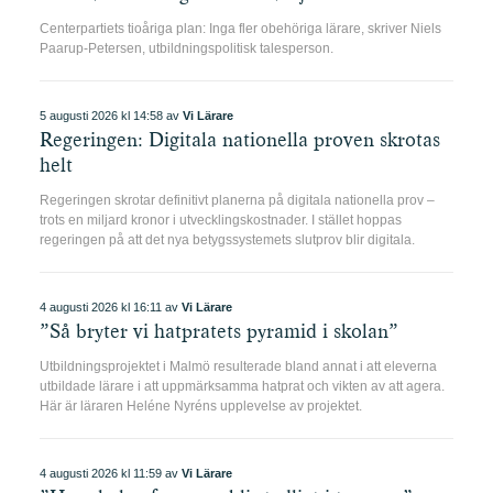
Visa tidningen
Visa tidningen
Visa tidningen
Centerpartiets tioåriga plan: Inga fler obehöriga lärare, skriver Niels
Paarup-Petersen, utbildningspolitisk talesperson.
5 augusti 2026 kl 14:58 av
Vi Lärare
Regeringen: Digitala nationella proven skrotas
Visa tidningen
Visa tidningen
helt
Regeringen skrotar definitivt planerna på digitala nationella prov –
trots en miljard kronor i utvecklingskostnader. I stället hoppas
regeringen på att det nya betygssystemets slutprov blir digitala.
4 augusti 2026 kl 16:11 av
Vi Lärare
”Så bryter vi hatpratets pyramid i skolan”
Utbildningsprojektet i Malmö resulterade bland annat i att eleverna
utbildade lärare i att uppmärksamma hatprat och vikten av att agera.
Här är läraren Heléne Nyréns upplevelse av projektet.
4 augusti 2026 kl 11:59 av
Vi Lärare