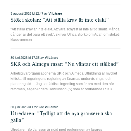
3 augusti 2026 kl 12:47 av
Vi Lärare
Stök i skolan: ”Att ställa krav är inte elakt”
”Att ställa krav är inte elakt. Att vara schysst är inte alltid snällt. Många
gånger är det bara ett svek”, skriver Ulrica Björkblom Agah om stöket i
klassrummen.
30 juni 2026 kl 17:35 av
Vi Lärare
SKR och Almega rasar: ”Nu väntar ett stålbad”
Arbetsgivarorganisationerna SKR och Almega Utbildning är mycket
kritiska till regeringens reglering av lärarnas undervisnings- och
planeringstid. – Jag ser faktiskt ingenting som är bra med den här
reformen, säger Anders Henriksson (S) som är ordförande i SKR.
30 juni 2026 kl 17:23 av
Vi Lärare
Utredaren: ”Tydligt att de nya gränserna ska
gälla”
Utredaren Bo Jansson är nöjd med regleringen av lärares