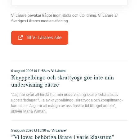
Vi Lärare bevakar frågor inom skola och utbildning. Vi Lärare är
Visa tidningen
Visa tidningen
Visa tidningen
Sveriges Lärares medlemstidning.
Till Vi Lärares site
Visa tidningen
Visa tidningen
Visa tidningen
6 augusti 2026 kl 11:58 av
Vi Lärare
Knyppelbingo och skrattyoga gör inte min
undervisning bättre
”Jag har svårt att förstå hur min undervisning skulle förbättras av
uppstartsdagar fulla av knyppelbingo, skrattyoga och komplimang-
Visa tidningen
Visa tidningen
Visa tidningen
karuseller. Jag tror att många av oss önskar tid till eget arbete”,
skriver Maria Wiman.
5 augusti 2026 kl 15:38 av
Vi Lärare
”Vi lovar behöriga lärare i varje klassrum”