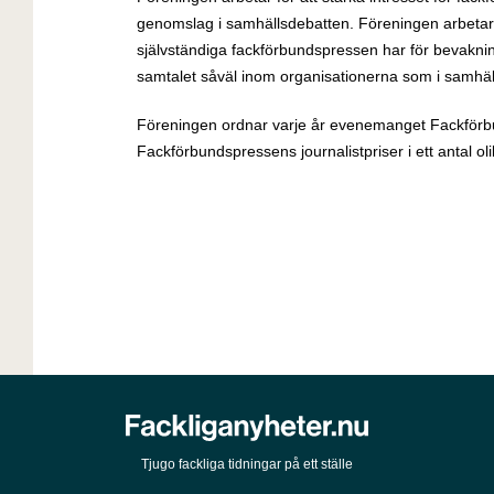
genomslag i samhällsdebatten. Föreningen arbetar o
självständiga fackförbundspressen har för bevakn
samtalet såväl inom organisationerna som i samhälle
Föreningen ordnar varje år evenemanget Fackförb
Fackförbundspressens journalistpriser i ett antal oli
Tjugo fackliga tidningar på ett ställe