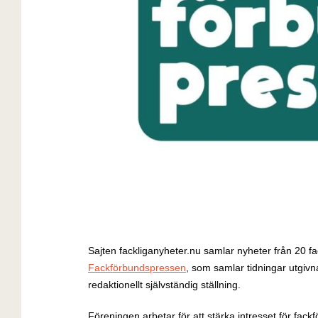
Sajten fackliganyheter.nu samlar nyheter från 20 fa
Fackförbundspressen
, som samlar tidningar utgi
redaktionellt självständig ställning.
Föreningen arbetar för att stärka intresset för fack