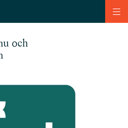
nu och
n