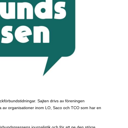
ckförbundstidningar. Sajten drivs av föreningen
vna av organisationer inom LO, Saco och TCO som har en
förbundspressens journalistik och för att ge den större