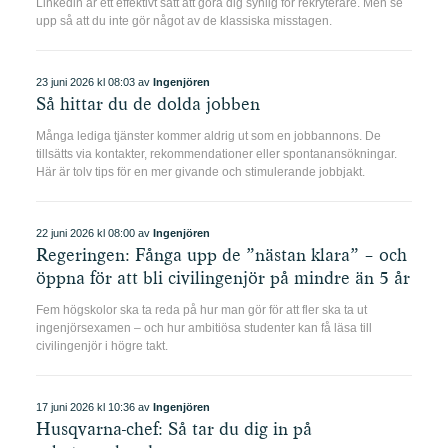
Linkedin är ett effektivt sätt att göra dig synlig för rekryterare. Men se
upp så att du inte gör något av de klassiska misstagen.
23 juni 2026 kl 08:03 av
Ingenjören
Så hittar du de dolda jobben
Många lediga tjänster kommer aldrig ut som en jobbannons. De
tillsätts via kontakter, rekommendationer eller spontanansökningar.
Här är tolv tips för en mer givande och stimulerande jobbjakt.
22 juni 2026 kl 08:00 av
Ingenjören
Regeringen: Fånga upp de ”nästan klara” – och
öppna för att bli civilingenjör på mindre än 5 år
Fem högskolor ska ta reda på hur man gör för att fler ska ta ut
ingenjörsexamen – och hur ambitiösa studenter kan få läsa till
civilingenjör i högre takt.
17 juni 2026 kl 10:36 av
Ingenjören
Husqvarna-chef: Så tar du dig in på