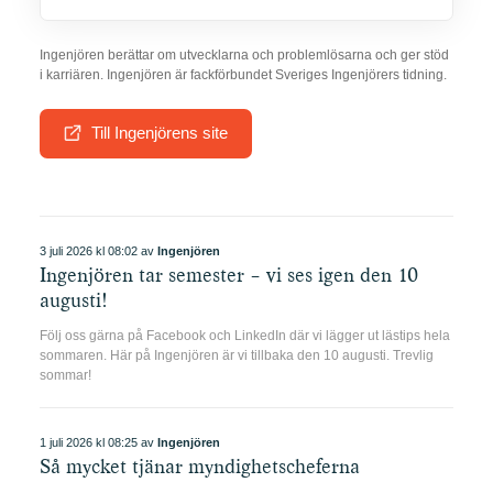
Ingenjören berättar om utvecklarna och problemlösarna och ger stöd
Visa tidningen
Visa tidningen
Visa tidningen
i karriären. Ingenjören är fackförbundet Sveriges Ingenjörers tidning.
Till Ingenjörens site
Visa tidningen
Visa tidningen
Visa tidningen
3 juli 2026 kl 08:02 av
Ingenjören
Ingenjören tar semester – vi ses igen den 10
augusti!
Följ oss gärna på Facebook och LinkedIn där vi lägger ut lästips hela
sommaren. Här på Ingenjören är vi tillbaka den 10 augusti. Trevlig
Visa tidningen
Visa tidningen
Visa tidningen
sommar!
1 juli 2026 kl 08:25 av
Ingenjören
Så mycket tjänar myndighetscheferna