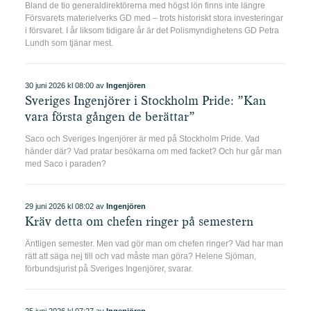
Visa tidningen
Visa tidningen
Visa tidningen
Bland de tio generaldirektörerna med högst lön finns inte längre
Försvarets materielverks GD med – trots historiskt stora investeringar
i försvaret. I år liksom tidigare år är det Polismyndighetens GD Petra
Lundh som tjänar mest.
30 juni 2026 kl 08:00 av
Ingenjören
Visa tidningen
Visa tidningen
Sveriges Ingenjörer i Stockholm Pride: ”Kan
vara första gången de berättar”
Saco och Sveriges Ingenjörer är med på Stockholm Pride. Vad
händer där? Vad pratar besökarna om med facket? Och hur går man
med Saco i paraden?
29 juni 2026 kl 08:02 av
Ingenjören
Kräv detta om chefen ringer på semestern
Äntligen semester. Men vad gör man om chefen ringer? Vad har man
rätt att säga nej till och vad måste man göra? Helene Sjöman,
förbundsjurist på Sveriges Ingenjörer, svarar.