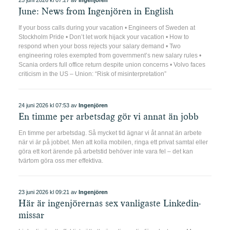
25 juni 2026 kl 07:27 av
Ingenjören
June: News from Ingenjören in English
If your boss calls during your vacation • Engineers of Sweden at
Stockholm Pride • Don’t let work hijack your vacation • How to
respond when your boss rejects your salary demand • Two
engineering roles exempted from government’s new salary rules •
Scania orders full office return despite union concerns • Volvo faces
criticism in the US – Union: “Risk of misinterpretation”
24 juni 2026 kl 07:53 av
Ingenjören
En timme per arbetsdag gör vi annat än jobb
En timme per arbetsdag. Så mycket tid ägnar vi åt annat än arbete
när vi är på jobbet. Men att kolla mobilen, ringa ett privat samtal eller
göra ett kort ärende på arbetstid behöver inte vara fel – det kan
tvärtom göra oss mer effektiva.
23 juni 2026 kl 09:21 av
Ingenjören
Här är ingenjörernas sex vanligaste Linkedin-
missar